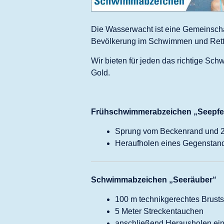
Die Wasserwacht ist eine Gemeinschaf
Bevölkerung im Schwimmen und Rett
Wir bieten für jeden das richtige 
Gold.
Frühschwimmerabzeichen „Seepfe
Sprung vom Beckenrand und
Heraufholen eines Gegenstand
Schwimmabzeichen „Seeräuber“
100 m technikgerechtes Brus
5 Me­ter Streck­en­tau­chen
an­schlie­ßen­d Her­aus­hol­en ei