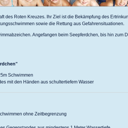
t des Roten Kreuzes. Ihr Ziel ist die Bekämpfung des Ertrinku
ungsschwimmen sowie die Rettung aus Gefahrensituationen.
Schwimmabzeichen. Angefangen beim Seepferdchen, bis hin zu
rdchen“
 25m Schwimmen
es mit den Händen aus schultertiefem Wasser
tschwimmen ohne Zeitbegrenzung
­nes Ge­gen­stan­des aus min­dest­ens 1 Me­ter Was­ser­tie­fe