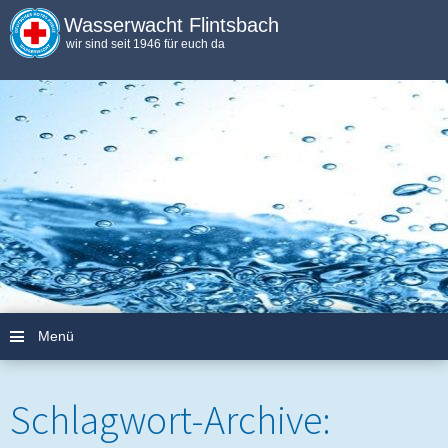
Wasserwacht Flintsbach
wir sind seit 1946 für euch da
Menü
Zum Inhalt springen
Schlagwort-Archive: