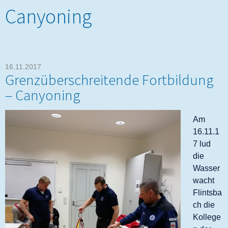
Canyoning
16.11.2017
Grenzüberschreitende Fortbildung
– Canyoning
Am
16.11.1
7 lud
die
Wasser
wacht
Flintsba
ch die
Kollege