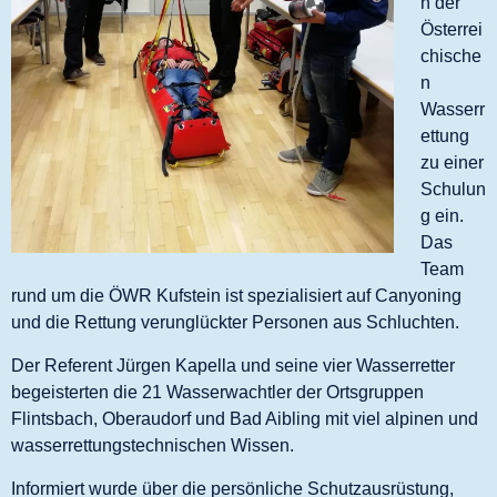
n der
Österrei
chische
n
Wasserr
ettung
zu einer
Schulun
g ein.
Das
Team
rund um die ÖWR Kufstein ist spezialisiert auf Canyoning
und die Rettung verunglückter Personen aus Schluchten.
Der Referent Jürgen Kapella und seine vier Wasserretter
begeisterten die 21 Wasserwachtler der Ortsgruppen
Flintsbach, Oberaudorf und Bad Aibling mit viel alpinen und
wasserrettungstechnischen Wissen.
Informiert wurde über die persönliche Schutzausrüstung,