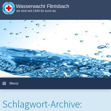
Wasserwacht Flintsbach
wir sind seit 1946 für euch da
Menü
Zum Inhalt springen
Schlagwort-Archive: