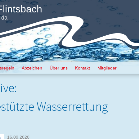
lintsbach
h da
isregeln
Abzeichen
Über uns
Kontakt
Mitglieder
ive:
tützte Wasserrettung
16.09.2020