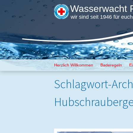
Wasserwacht F
wir sind seit 1946 für euc
Menü
Zum Inhalt springen
Herzlich Willkommen
Baderegeln
E
Schlagwort-Arch
Hubschrauberges