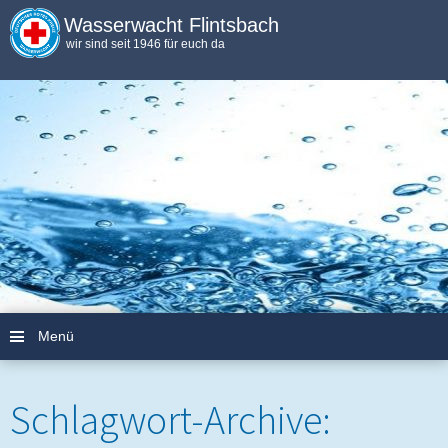
Wasserwacht Flintsbach
wir sind seit 1946 für euch da
Menü
Zum Inhalt springen
Schlagwort-Archive: