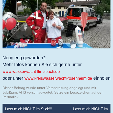
Neugierig geworden?
Mehr Infos können Sie sich gerne unter
www.wasserwacht-flintsbach.de
oder unter
einholen
www.kreiswasserwacht-rosenheim.de
Dieser Beitrag wurde unter
Veranstaltung
abgelegt und mit
Jubiläum
,
VHS
verschlagwortet. Setze ein Lesezeichen auf den
Permalink
.
Beitragsnavigation
Lass mich NICHT im Stich!!!
Lass mich NICHT im